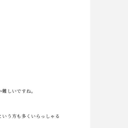
管中の湿気のお話をします。
。
。