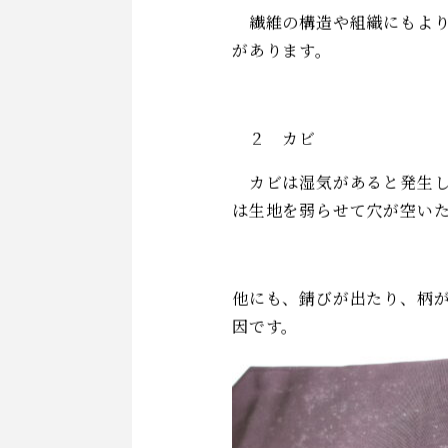
着物に限らずシルク素材の
理由はいくつかありあます
１ 縮む（収縮）
繊維の構造や組織にもより
があります。
２ カビ
カビは湿気があると発生し
は生地を弱らせて穴が空い