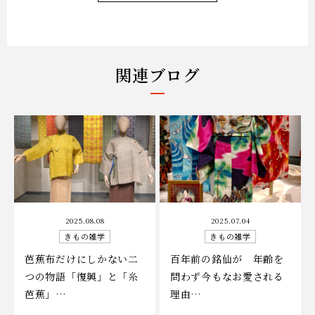
関連ブログ
2025.08.08
2025.07.04
きもの雑学
きもの雑学
芭蕉布だけにしかない二
百年前の銘仙が 年齢を
つの物語「復興」と「糸
問わず今もなお愛される
芭蕉」…
理由…