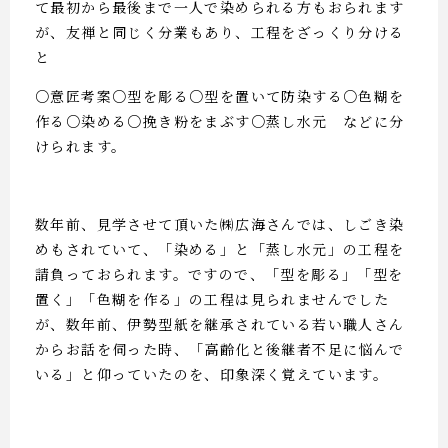
て最初から最後まで一人で染められる方もおられます
が、友禅と同じく分業もあり、工程をざっくり分ける
と
○意匠考案○型を彫る○型を置いて防染する○色糊を
作る○染める○挽き粉をまぶす○蒸し水元 などに分
けられます。
数年前、見学させて頂いた㈱広海さんでは、しごき染
めもされていて、「染める」と「蒸し水元」の工程を
請負っておられます。ですので、「型を彫る」「型を
置く」「色糊を作る」の工程は見られませんでした
が、数年前、伊勢型紙を継承されている若い職人さん
からお話を伺った時、「高齢化と後継者不足に悩んで
いる」と仰っていたのを、印象深く覚えています。