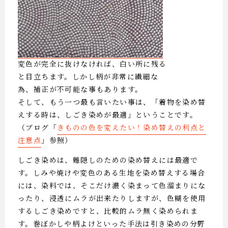
変色が完全に抜けなければ、白い所に残る
と目立ちます。しかし柄が非常に繊細な
為、補正が不可能な事もあります。
そして、もう一つ最も言いたい事は、「着物を染め替
えする時は、しごき染めが最適」ということです。
（ブログ「
きものの色を変えたい！染め替えの利点と
注意点
」参照）
しごき染めは、難隠しのための染め替えには最適で
す。しみや焼けや変色のある生地を染め替えする場合
には、染料では、そこだけ濃く染まって色溜まりにな
ったり、浸透にムラが出来たりしますが、色糊を使用
するしごき染めですと、比較的ムラ無く染められま
す。巻ぼかしや柄よけといった手法は引き染めの分野