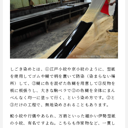
しごき染めとは、①江戸小紋や京小紋のように、型紙
を使用してゴムや糊で柄を置いて防染（染まらない場
所）して、②糊に色を混ぜた色糊を用意して③反物を
板に板張りし、大きな駒ベラで②の色糊を全体にまん
べんなく均一に塗って行く、という染め方です。②と
③だけの工程で、無地染めされることもあります。
鮫小紋や行儀やあられ、万筋といった細かい伊勢型紙
の小紋、有名ですよね。こちらも作家物など、一貫し