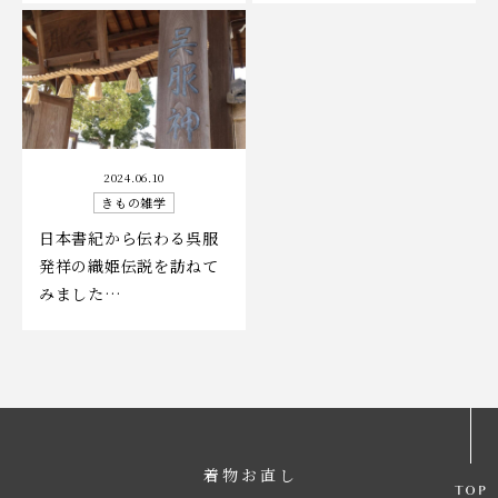
2024.06.10
きもの雑学
日本書紀から伝わる呉服
発祥の織姫伝説を訪ねて
みました…
着物お直し