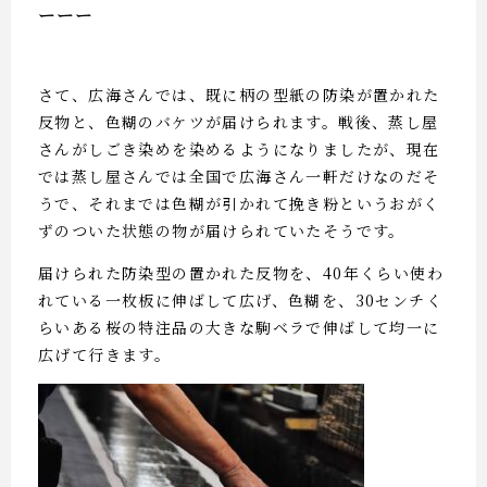
ーーー
さて、広海さんでは、既に柄の型紙の防染が置かれた
反物と、色糊のバケツが届けられます。戦後、蒸し屋
さんがしごき染めを染めるようになりましたが、現在
では蒸し屋さんでは全国で広海さん一軒だけなのだそ
うで、それまでは色糊が引かれて挽き粉というおがく
ずのついた状態の物が届けられていたそうです。
届けられた防染型の置かれた反物を、40年くらい使わ
れている一枚板に伸ばして広げ、色糊を、30センチく
らいある桜の特注品の大きな駒ベラで伸ばして均一に
広げて行きます。